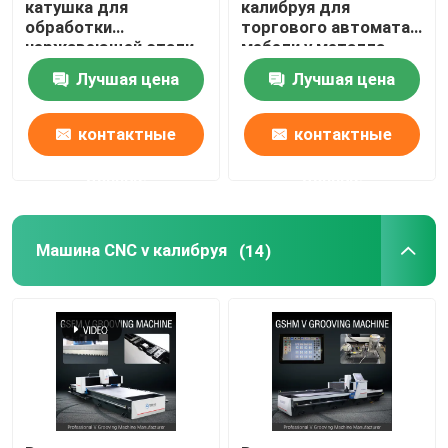
катушка для
калибруя для
обработки
торгового автомата
нержавеющей стали
мебели v металла
V торгового автомата
для домашнего
упорок дисплея
Лучшая цена
Лучшая цена
убранства
V машина паза для металла
контактные
контактные
данные
данные
Машина CNC v калибруя
(14)