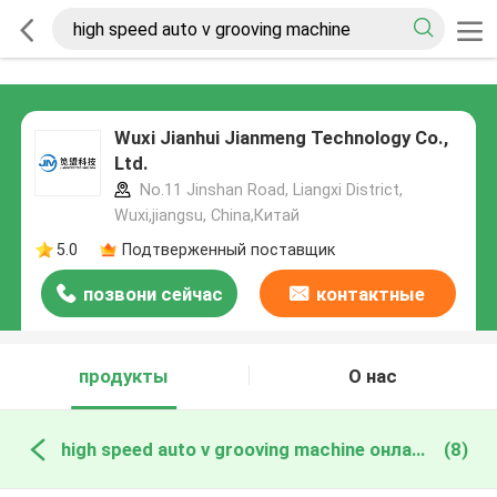
Wuxi Jianhui Jianmeng Technology Co.,
Ltd.
No.11 Jinshan Road, Liangxi District,
Wuxi,jiangsu, China,Китай
5.0
Подтверженный поставщик
позвони сейчас
контактные
данные
продукты
О нас
high speed auto v grooving machine онлайн производство
(8)