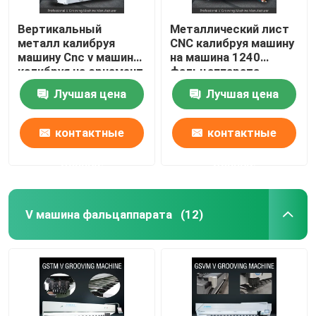
Вертикальный
Металлический лист
металл калибруя
CNC калибруя машину
машину Cnc v машины
на машина 1240
калибруя на орнамент
фальцаппарата
1250mm
ненесущей стены v
Лучшая цена
Лучшая цена
металла
контактные
контактные
данные
данные
V машина фальцаппарата
(12)