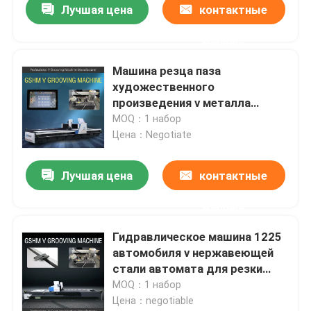
Лучшая цена
контактные
данные
Машина резца паза
художественного
произведения v металла
машина автоматическое v
MOQ：1 набор
1500mm x 3050mm калибруя
Цена：Negotiate
Лучшая цена
контактные
данные
Гидравлическое машина 1225
автомобиля v нержавеющей
стали автомата для резки
паза v калибруя
MOQ：1 набор
Цена：negotiable