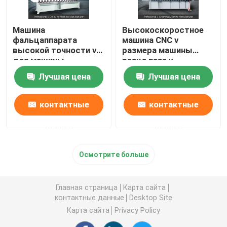
Машина
Высокоскоростное
фальцаппарата
машина CNC v
высокой точности v
размера машины
для машины
резца паза v
высокоскоростное v
множественное
Лучшая цена
Лучшая цена
нержавеющей стали
калибруя
калибруя
контактные
контактные
данные
данные
Осмотрите больше
Главная страница
Карта сайта
контактные данные
Desktop Site
Карта сайта
Privacy Policy