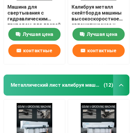
Машина для
Калибруя металл
свертывания с
скейтборда машины
гидравлическим
высокоскоростное
приводом для дверей
автоматическое v
- модель 1225
анти- калибруя
Лучшая цена
Лучшая цена
машину 1232
контактные
контактные
данные
данные
Металлический лист калибруя машину
(12)