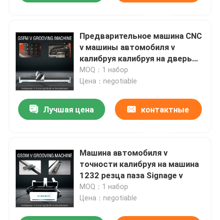
данные
Предварительное машина CNC
v машины автомобиля v
калибруя калибруя на дверь
1532 лифта
MOQ：1 набор
Цена：negotiable
Лучшая цена
контактные
данные
Машина автомобиля v
точности калибруя на машина
1232 резца паза Signage v
MOQ：1 набор
Цена：negotiable