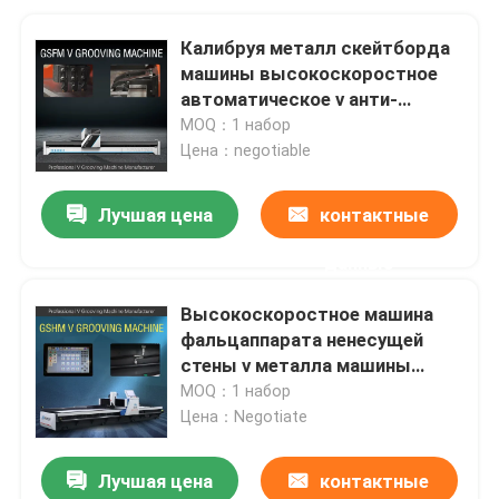
Калибруя металл скейтборда
машины высокоскоростное
автоматическое v анти-
калибруя машину 1232
MOQ：1 набор
Цена：negotiable
Лучшая цена
контактные
данные
Высокоскоростное машина
фальцаппарата ненесущей
стены v металла машины
автомобиля v калибруя
MOQ：1 набор
Цена：Negotiate
Лучшая цена
контактные