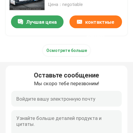
Цена：negotiable
О Компании
Лучшая цена
контактные
данные
Путешествие фабрики
Осмотрите больше
Проверка качества
Спросите цитату
Оставьте сообщение
Мы скоро тебе перезвоним!
Калибруя машина высокоскоростное v
Машина CNC v калибруя
Калибруя машина автоматическое v