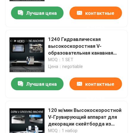
Лучшая цена
контактные
данные
1240 Гидравлическая
высокоскоростная V-
образовательная канавная
машина для декорации из
MOQ：1 SET
нержавеющей стали
Цена：negotiable
Лучшая цена
контактные
дом
данные
120 м/мин Высокоскоростной
Продукты
V-Грувирующий аппарат для
декорации скейтборда из
нержавеющей стали
видео
MOQ：1 набор