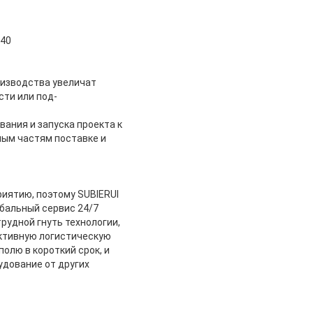
240
оизводства увеличат
ти или под-
ания и запуска проекта к
ным частям поставке и
иятию, поэтому SUBIERUI
бальный сервис 24/7
рудной гнуть технологии,
ктивную логистическую
олю в короткий срок, и
удование от других