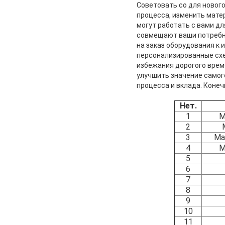
Советовать со для новог
процесса, изменить мате
могут работать с вами д
совмещают ваши потребно
на заказ оборудования к 
персонализированные схе
избежания дорогого време
улучшить значение самог
процесса и вклада. Коне
Нет.
1
М
2
3
Ма
4
М
5
6
7
8
9
10
11