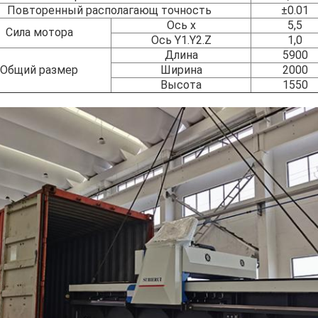
Повторенный располагающ точность
±0.01
Ось x
5,5
Сила мотора
Ось Y1.Y2.Z
1,0
Длина
5900
Общий размер
Ширина
2000
Высота
1550