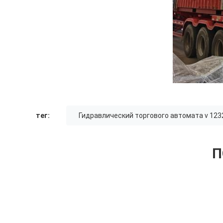
тег:
Гидравлический торгового автомата v 123
П