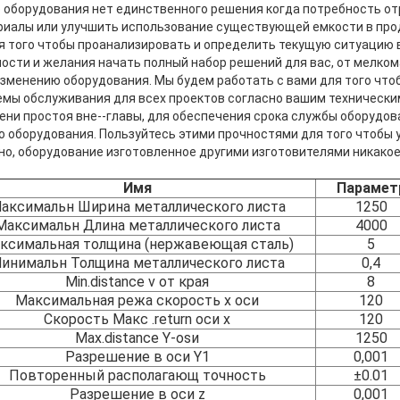
о оборудования нет единственного решения когда потребность от
риалы или улучшить использование существующей емкости в про
ля того чтобы проанализировать и определить текущую ситуацию 
сти и желания начать полный набор решений для вас, от мелко
изменению оборудования. Мы будем работать с вами для того что
мы обслуживания для всех проектов согласно вашим технически
ни простоя вне--главы, для обеспечения срока службы оборудова
о оборудования. Пользуйтесь этими прочностями для того чтобы
чно, оборудование изготовленное другими изготовителями никако
Имя
Парамет
аксимальн Ширина металлического листа
1250
Максимальн Длина металлического листа
4000
ксимальная толщина (нержавеющая сталь)
5
инимальн Толщина металлического листа
0,4
Min.distance v от края
8
Максимальная режа скорость x оси
120
Скорость Макс .return оси x
120
Max.distance Y-osи
1250
Разрешение в оси Y1
0,001
Повторенный располагающ точность
±0.01
Разрешение в оси z
0,001