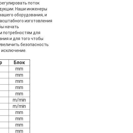
регулировать поток
дукции. Наши инженеры
вашего оборудования, и
масштабного изготовления
бы начать
м потребностям для
ния и для того чтобы
 увеличить безопасность
е исключение.
р
Блок
mm
mm
mm
mm
mm
m/min
m/min
mm
mm
mm
mm