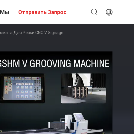
 Мы
Отправить Запрос
омата Для Резки CNC V Signage