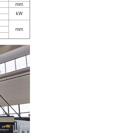
mm
kW
mm