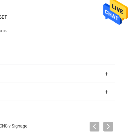
ВЕТ
ить
CNC v Signage