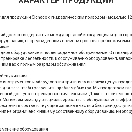
ХАРАКТЕР ПРОДУКЦИИ
v для продукции Signage с гидравлическим приводом - моделью 1
тий должны выдержать в международной конкуренции, и цены пр
орудованию, непредвиденному времени простоя, проблемам емкос
икам.
дное оборудование и послепродажное обслуживание. От планиров
 тренировке деятельности, к обслуживанию оборудования, запас
чим вас с полным разрядом обслуживания.
 обслуживание
 инструментов и оборудования причиняло высокую цену к предпр
е для того чтобы разрешить проблему быстро. Мы предлагаем гло
енный доступ к натренированным техникам. Даже относительно т
е. Мы имеем команду специализированного обслуживания и эффе
беспечить соответствующие запасные части и быстрый доступ к п
ия не ограничено к нашему собственному оборудованию, ни обор
 изменение оборудования