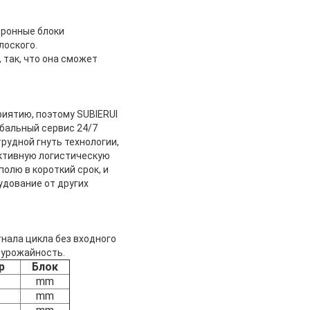
тронные блоки
лоского.
так, что она сможет
иятию, поэтому SUBIERUI
бальный сервис 24/7
рудной гнуть технологии,
ктивную логистическую
олю в короткий срок, и
удование от других
нала цикла без входного
 урожайность.
р
Блок
mm
mm