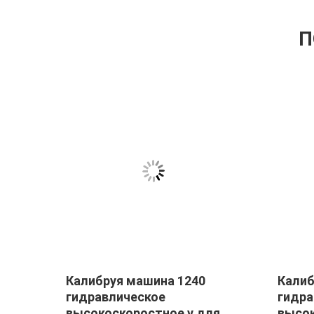
П
Калибруя машина 1240
Калиб
гидравлическое
гидра
й
высокоскоростное v для
высок