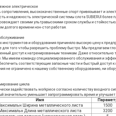
дежное электрическое
 сопротивления, высококачественные спорт привязывает и элек
ть и надежность электрической системы слота SUBIERUI более п
овождает своими ультравысокими сроком службы и стойкостью, 
ом долгого времени нон-стоп работая.
 обслуживание
 инструментов и оборудования причиняло высокую цену к предпр
е для того чтобы разрешить проблему быстро. Мы предлагаем гло
енный доступ к натренированным техникам. Даже относительно т
е. Мы имеем команду специализированного обслуживания и эффе
беспечить соответствующие запасные части и быстрый доступ к п
ия не ограничено к нашему собственному оборудованию, ни обор
мирование цикла
ески задействовать workpiece согласно количеству входного сиг
рый значительно уменьшает запрограммировать время и улучшает
Имя
Парамет
аксимальн Ширина металлического листа
1500
Максимальн Длина металлического листа
3200