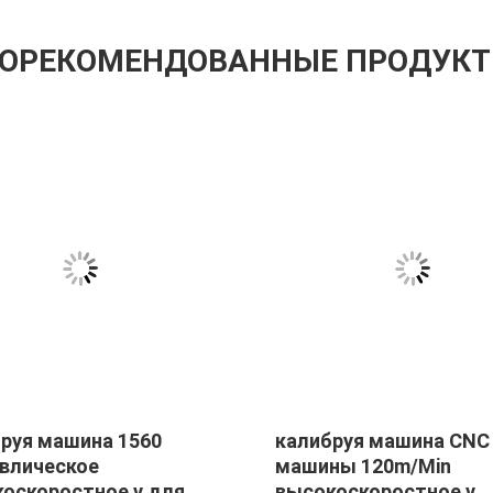
ОРЕКОМЕНДОВАННЫЕ ПРОДУК
руя машина 1560
калибруя машина CNC
влическое
машины 120m/Min
оскоростное v для
высокоскоростное v