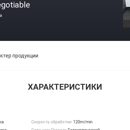
gotiable
а
ктер продукции
ХАРАКТЕРИСТИКИ
ка
Скорость обработки:
120m/min
чика
Сила ноги Presser:
Гидравлический