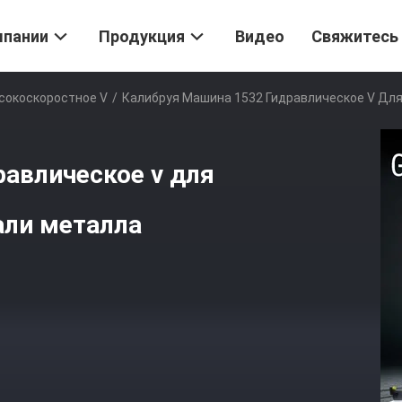
мпании
Продукция
Видео
Свяжитесь
сокоскоростное V
/
Калибруя Машина 1532 Гидравлическое V Дл
авлическое v для
али металла