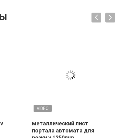
ТЫ
VIDEO
VID
 v
металлический лист
Высо
портала автомата для
кату
резки v 1250mm
нерж