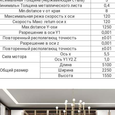
ксимальная толщина (нержавеющая сталь)
5
инимальн Толщина металлического листа
0,4
Min.distance v от края
8
Максимальная режа скорость x оси
120
Скорость Макс .return оси x
120
Max.distance Y-osи
1250
Разрешение в оси Y1
0,001
Повторенный располагающ точность
±0.01
Разрешение в оси z
0,001
Повторенный располагающ точность
±0.01
Ось x
5,5
Сила мотора
Ось Y1.Y2.Z
1,0
Длина
5100
Общий размер
Ширина
2250
Высота
1550